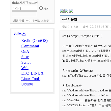
theko게시판
로그인
자동
sed 사용법
회원가입
|
아이디·비밀번호찾기
글쓴이 :
더코
날짜 :
2019-03-16 (토) 
리눅스
sed [-e script][-f script-file][file...]
Redhat(CentOS)
Command
기본적인 기능은 ed에서 따 왔으며, 이
sed는 스트리밍 편집기이다. 대화형
QnA
하나로 이루어지며, 스 트리밍 편집기
Suse
\n 을 개행문자로 사용하는 스트리밍
Script
Web
찾기(search), 출력(print),
ETC_LINUX
sed -n '/abd/p' list.txt : li
Linux Tools
Ubuntu
치환(substitute),
sed 's/addrass/address/' list.
sed 's/addrass/address/' list.txt > list2.txt
sed 's/\t/\ /' list.txt : 탭문자를 엔터로 
sed 's/□□*/□/' list.txt : 