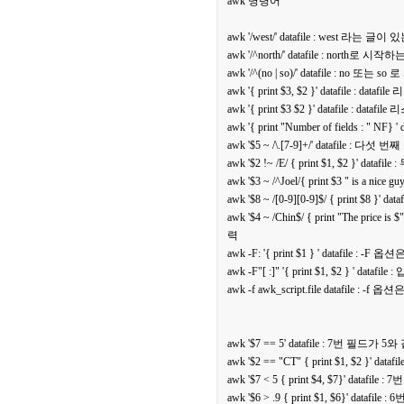
awk 명령어
awk '/west/' datafile : west 라는 글
awk '/^north/' datafile : north로 시
awk '/^(no | so)/' datafile : no 또
awk '{ print $3, $2 }' datafi
awk '{ print $3 $2 }' datafile
awk '{ print "Number of fields : "
awk '$5 ~ /\.[7-9]+/' dataf
awk '$2 !~ /E/ { print $1, $2
awk '$3 ~ /^Joel/{ print $3 " is a 
awk '$8 ~ /[0-9][0-9]$/ { print
awk '$4 ~ /Chin$/ { print "The pri
력
awk -F: '{ print $1 } ' datafile : 
awk -F"[ :]" '{ print $1, $2 } '
awk -f awk_script.file datafile 
awk '$7 == 5' datafile : 7번 필드가
awk '$2 == "CT" { print $1, $2 }
awk '$7 < 5 { print $4, $7}' dat
awk '$6 > .9 { print $1, $6}' dat