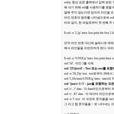
sed는 항상 표준 출력에서 입력 받은
해 내기 위해 sed를 사용하기를 원할
말해 주지 않는다면 임의의 라인을 프
라인 번호의 범위를 나타냄으로써 se
바와 같이, 한 파일로부터 첫 번째 두
$ sed -n '1,2p' intro Just print the first 2 l
만약 라인 번호 대신에 슬래시로 에워
해서 라인들을 프린트하게 된다. 따라
$ sed -n '/UNIX/p' intro Just print lines
sed '5d' : 라인 5를 삭제
sed '/[Tt]est/d' : Test 또는 te
sed -n '20,25p' text : text로부
sed '1,10s/unix/UNIX/g' intro :
sed '/jan/s/-1/-5' : jan을 포함
sed 's/...//' data : 각 data라인
sed 's/...$//' data : 각 데이터
sed -n '1' text : 비 프린트 문자들을
그 리고 탭 문자들을 > 로 나타내는