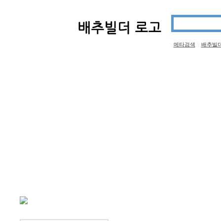
메타검색
배추빌
|
co
보안
네트워크
데이터베이스
자유게시판
스틸아이