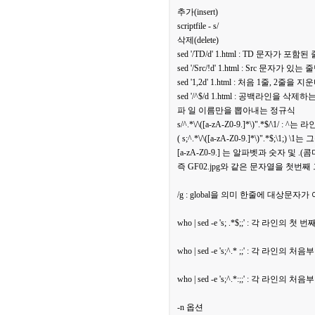
추가(insert)
scriptfile - s/
삭제(delete)
sed '/TD/d' 1.html : TD 문자가
sed '/Src/!d' 1.html : Src 문자가
sed '1,2d' 1.html : 처음 1줄, 2줄을 지
sed '/^$/d 1.html : 공백라인을 삭
파 일 이름만을 뽑아내는 정규식
s/^.*\/\([a-zA-Z0-9.]*\)".*$/\
( s;^.*\/\([a-zA-Z0-9.]*\)".*$;
[a-zA-Z0-9.] 는 알파벳과 숫자 및 .(
즉 GF02.jpg와 같은 문자열을 첫
/g : global을 의미 한줄에 대상문
who | sed -e 's; .*$;;' : 각
who | sed -e 's;^.* ;;' : 각 
who | sed -e 's;^.*:;;' : 각 
-n 옵션