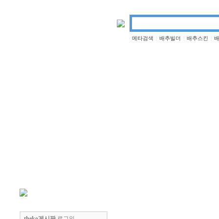
메타검색
배추빌더
배추스킨
|
|
|
co
보안
네트워크
데이터베이스
자유게시판
스틸아이
theko게시판
로그인