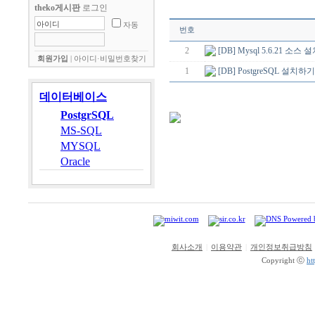
theko게시판
로그인
자동
번호
2
[DB] Mysql 5.6.21 소스
회원가입
|
아이디·비밀번호찾기
1
[DB] PostgreSQL 설치
데이터베이스
PostgrSQL
MS-SQL
MYSQL
Oracle
회사소개
|
이용약관
|
개인정보취급방침
Copyright ⓒ
ht