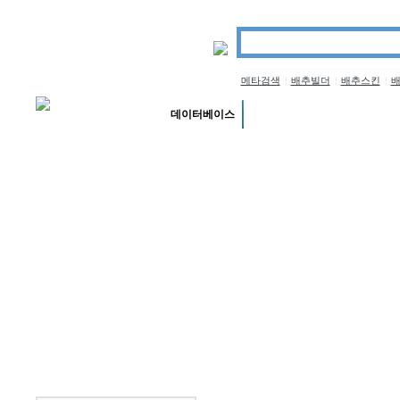
메타검색
배추빌더
배추스킨
|
|
|
보안
네트워크
데이터베이스
자유게시판
스틸아이